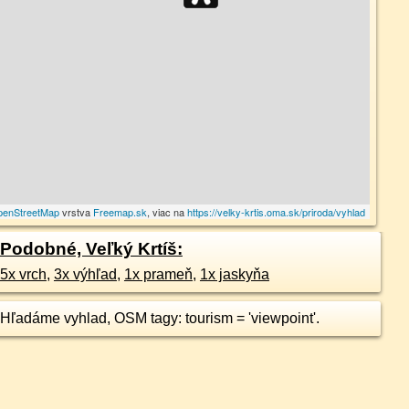
penStreetMap
vrstva
Freemap.sk
, viac na
https://velky-krtis.oma.sk/priroda/vyhlad
Podobné, Veľký Krtíš:
5x vrch
,
3x výhľad
,
1x prameň
,
1x jaskyňa
Hľadáme vyhlad, OSM tagy: tourism = 'viewpoint'.