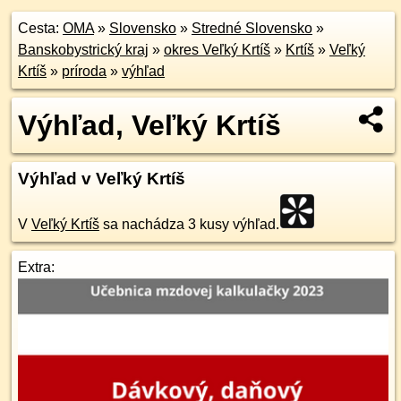
Cesta:
OMA
»
Slovensko
»
Stredné Slovensko
»
Banskobystrický kraj
»
okres Veľký Krtíš
»
Krtíš
»
Veľký
Krtíš
»
príroda
»
výhľad
Výhľad, Veľký Krtíš
Výhľad v Veľký Krtíš
V
Veľký Krtíš
sa nachádza 3 kusy výhľad.
Extra: