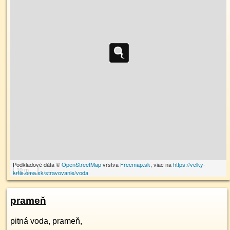
Podkladové dáta ©
OpenStreetMap
vrstva
Freemap.sk
, viac na
https://velky-
10 m
krtis.oma.sk/stravovanie/voda
prameň
pitná voda, prameň,