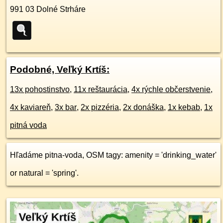
991 03
Dolné Strháre
Podobné, Veľký Krtíš:
13x pohostinstvo
,
11x reštaurácia
,
4x rýchle občerstvenie
,
4x kaviareň
,
3x bar
,
2x pizzéria
,
2x donáška
,
1x kebab
,
1x
pitná voda
Hľadáme pitna-voda, OSM tagy: amenity = 'drinking_water'
or natural = 'spring'.