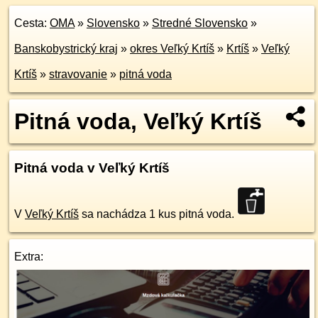
Cesta:
OMA
»
Slovensko
»
Stredné Slovensko
»
Banskobystrický kraj
»
okres Veľký Krtíš
»
Krtíš
»
Veľký
Krtíš
»
stravovanie
»
pitná voda
Pitná voda, Veľký Krtíš
Pitná voda v Veľký Krtíš
V
Veľký Krtíš
sa nachádza 1 kus pitná voda.
Extra: