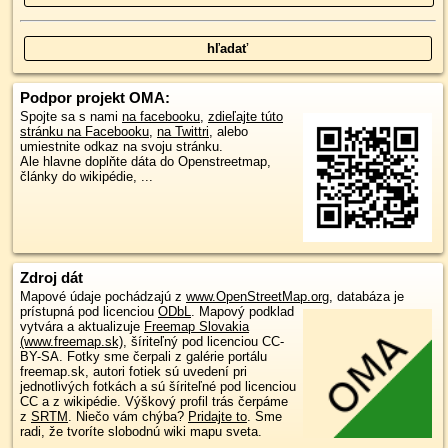
Podpor projekt OMA:
Spojte sa s nami
na facebooku
,
zdieľajte túto
stránku na Facebooku
,
na Twittri
, alebo
umiestnite odkaz na svoju stránku.
Ale hlavne doplňte dáta do Openstreetmap,
články do wikipédie, ...
Zdroj dát
Mapové údaje pochádzajú z
www.OpenStreetMap.org
, databáza je
prístupná pod licenciou
ODbL
.
Mapový podklad
vytvára a aktualizuje
Freemap Slovakia
(www.freemap.sk)
, šíriteľný pod licenciou CC-
BY-SA. Fotky sme čerpali z galérie portálu
freemap.sk, autori fotiek sú uvedení pri
jednotlivých fotkách a sú šíriteľné pod licenciou
CC a z wikipédie. Výškový profil trás čerpáme
z
SRTM
. Niečo vám chýba?
Pridajte to
. Sme
radi, že tvoríte slobodnú wiki mapu sveta.