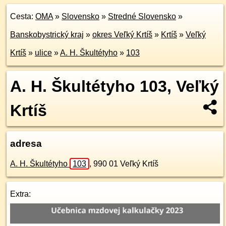
Cesta:
OMA
»
Slovensko
»
Stredné Slovensko
»
Banskobystrický kraj
»
okres Veľký Krtíš
»
Krtíš
»
Veľký
Krtíš
»
ulice
»
A. H. Škultétyho
»
103
A. H. Škultétyho 103, Veľký
Krtíš
adresa
A. H. Škultétyho
103
,
990 01
Veľký Krtíš
Extra: