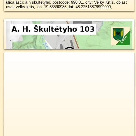
ulica asci: a h skultetyho, postcode: 990 01, city: Veľký Krtíš, oblast
asci: velky krtis, lon: 19.33590985, lat: 48.22513879999999,