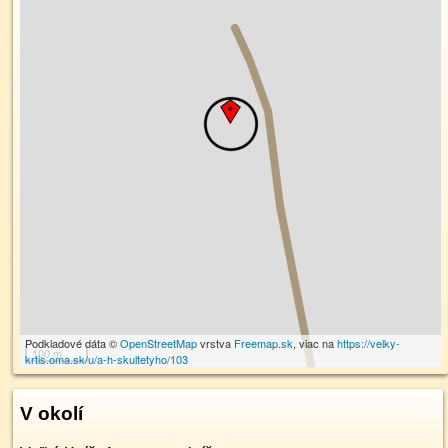
Podkladové dáta ©
OpenStreetMap
vrstva
Freemap.sk
, viac na
https://velky-
100 m
krtis.oma.sk/u/a-h-skultetyho/103
V okolí