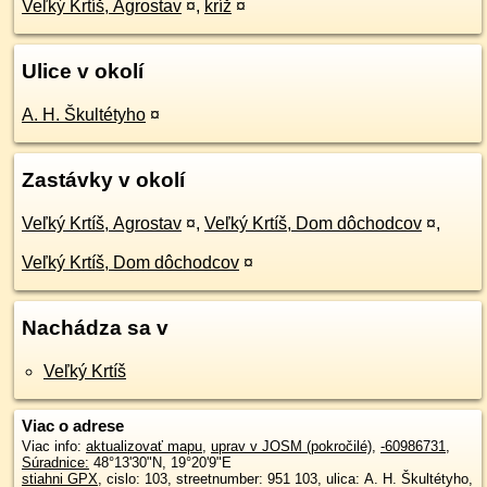
Veľký Krtíš, Agrostav
¤
,
kríž
¤
Ulice v okolí
A. H. Škultétyho
¤
Zastávky v okolí
Veľký Krtíš, Agrostav
¤
,
Veľký Krtíš, Dom dôchodcov
¤
,
Veľký Krtíš, Dom dôchodcov
¤
Nachádza sa v
Veľký Krtíš
Viac o adrese
Viac info:
aktualizovať mapu
,
uprav v JOSM (pokročilé)
,
-60986731
,
Súradnice:
48°13'30"N
,
19°20'9"E
stiahni GPX
, cislo: 103, streetnumber: 951 103, ulica: A. H. Škultétyho,