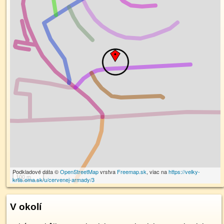
Podkladové dáta ©
OpenStreetMap
vrstva
Freemap.sk
, viac na
https://velky-
100 m
krtis.oma.sk/u/cervenej-armady/3
V okolí