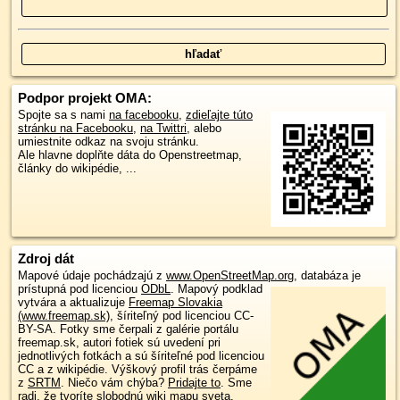
Podpor projekt OMA:
Spojte sa s nami
na facebooku
,
zdieľajte túto
stránku na Facebooku
,
na Twittri
, alebo
umiestnite odkaz na svoju stránku.
Ale hlavne doplňte dáta do Openstreetmap,
články do wikipédie, ...
Zdroj dát
Mapové údaje pochádzajú z
www.OpenStreetMap.org
, databáza je
prístupná pod licenciou
ODbL
.
Mapový podklad
vytvára a aktualizuje
Freemap Slovakia
(www.freemap.sk)
, šíriteľný pod licenciou CC-
BY-SA. Fotky sme čerpali z galérie portálu
freemap.sk, autori fotiek sú uvedení pri
jednotlivých fotkách a sú šíriteľné pod licenciou
CC a z wikipédie. Výškový profil trás čerpáme
z
SRTM
. Niečo vám chýba?
Pridajte to
. Sme
radi, že tvoríte slobodnú wiki mapu sveta.