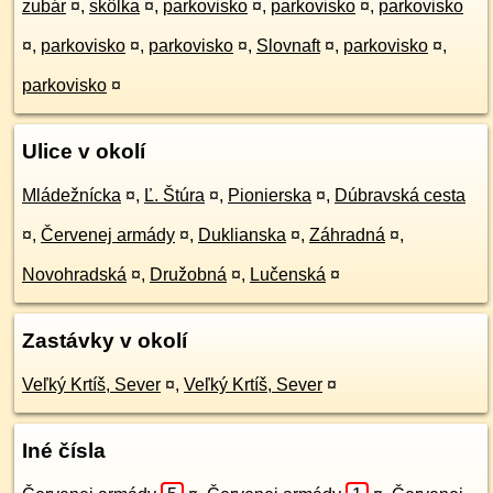
zubár
¤
,
skôlka
¤
,
parkovisko
¤
,
parkovisko
¤
,
parkovisko
¤
,
parkovisko
¤
,
parkovisko
¤
,
Slovnaft
¤
,
parkovisko
¤
,
parkovisko
¤
Ulice v okolí
Mládežnícka
¤
,
Ľ. Štúra
¤
,
Pionierska
¤
,
Dúbravská cesta
¤
,
Červenej armády
¤
,
Duklianska
¤
,
Záhradná
¤
,
Novohradská
¤
,
Družobná
¤
,
Lučenská
¤
Zastávky v okolí
Veľký Krtíš, Sever
¤
,
Veľký Krtíš, Sever
¤
Iné čísla