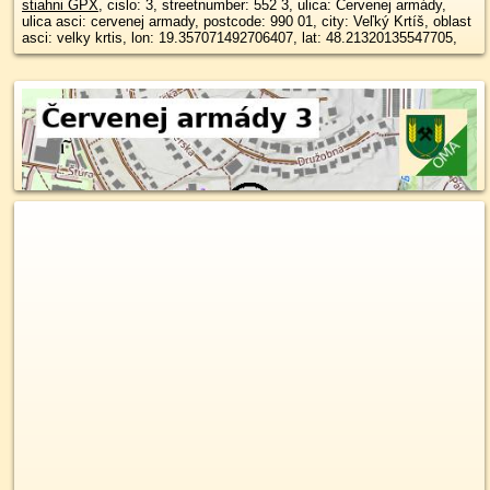
stiahni GPX
, cislo: 3, streetnumber: 552 3, ulica: Červenej armády,
ulica asci: cervenej armady, postcode: 990 01, city: Veľký Krtíš, oblast
asci: velky krtis, lon: 19.357071492706407, lat: 48.21320135547705,