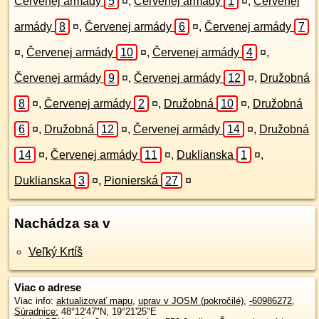
Červenej armády
5
¤
,
Červenej armády
1
¤
,
Červenej
armády
8
¤
,
Červenej armády
6
¤
,
Červenej armády
7
¤
,
Červenej armády
10
¤
,
Červenej armády
4
¤
,
Červenej armády
9
¤
,
Červenej armády
12
¤
,
Družobná
8
¤
,
Červenej armády
2
¤
,
Družobná
10
¤
,
Družobná
6
¤
,
Družobná
12
¤
,
Červenej armády
14
¤
,
Družobná
14
¤
,
Červenej armády
11
¤
,
Duklianska
1
¤
,
Duklianska
3
¤
,
Pionierská
27
¤
Nachádza sa v
Veľký Krtíš
Viac o adrese
Viac info:
aktualizovať mapu
,
uprav v JOSM (pokročilé)
,
-60986272
,
Súradnice:
48°12'47"N
,
19°21'25"E