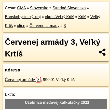
Cesta:
OMA
»
Slovensko
»
Stredné Slovensko
»
Banskobystrický kraj
»
okres Veľký Krtíš
»
Krtíš
»
Veľký
Krtíš
»
ulice
»
Červenej armády
»
3
Červenej armády 3, Veľký
Krtíš
adresa
Červenej armády
3
,
990 01
Veľký Krtíš
Extra: