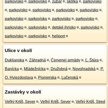
parkovisko
¤
,
parkovisko
¤
,
zubár
¤
,
skôlka
¤
,
parkovisko
¤
,
parkovisko
¤
,
parkovisko
¤
,
parkovisko
¤
,
parkovisko
¤
,
parkovisko
¤
,
parkovisko
¤
,
parkovisko
¤
,
parkovisko
¤
,
parkovisko
¤
,
parkovisko
¤
,
detské ihrisko
¤
,
parkovisko
¤
,
parkovisko
¤
,
parkovisko
¤
,
heliport
¤
Ulice v okolí
Duklianska
¤
,
Záhradná
¤
,
Červenej armády
¤
,
Ľ. Štúra
¤
,
Banícka
¤
,
Mládežnícka
¤
,
Družobná
¤
,
Novohradská
¤
,
P.
O. Hviezdoslava
¤
,
Pionierska
¤
,
Lučenská
¤
Zastávky v okolí
Veľký Krtíš, Sever
¤
,
Veľký Krtíš, Sever
¤
,
Veľký Krtíš, Stred