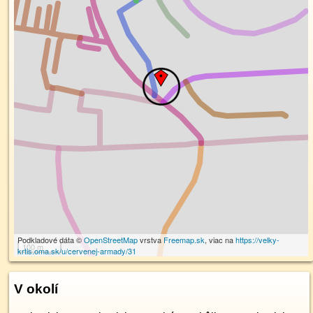
Podkladové dáta ©
OpenStreetMap
vrstva
Freemap.sk
, viac na
https://velky-
100 m
krtis.oma.sk/u/cervenej-armady/31
V okolí