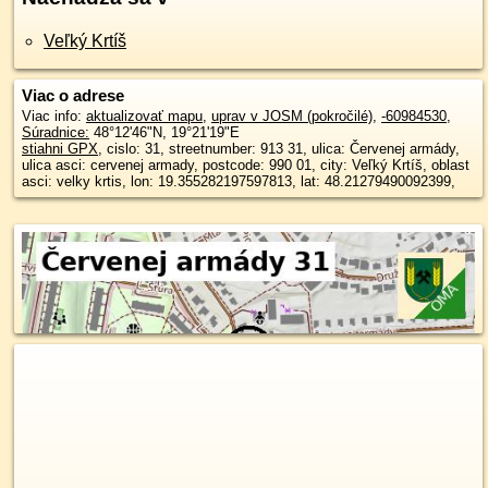
Veľký Krtíš
Viac o adrese
Viac info:
aktualizovať mapu
,
uprav v JOSM (pokročilé)
,
-60984530
,
Súradnice:
48°12'46"N
,
19°21'19"E
stiahni GPX
, cislo: 31, streetnumber: 913 31, ulica: Červenej armády,
ulica asci: cervenej armady, postcode: 990 01, city: Veľký Krtíš, oblast
asci: velky krtis, lon: 19.355282197597813, lat: 48.21279490092399,