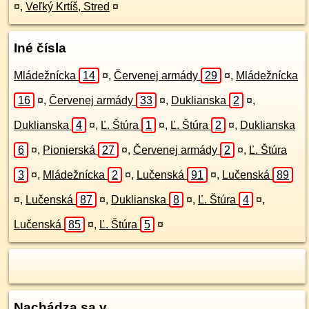
¤
,
Veľký Krtíš, Stred
¤
Iné čísla
Mládežnícka
14
¤
,
Červenej armády
29
¤
,
Mládežnícka
16
¤
,
Červenej armády
33
¤
,
Duklianska
2
¤
,
Duklianska
4
¤
,
Ľ. Štúra
1
¤
,
Ľ. Štúra
2
¤
,
Duklianska
6
¤
,
Pionierská
27
¤
,
Červenej armády
2
¤
,
Ľ. Štúra
3
¤
,
Mládežnícka
2
¤
,
Lučenská
91
¤
,
Lučenská
89
¤
,
Lučenská
87
¤
,
Duklianska
8
¤
,
Ľ. Štúra
4
¤
,
Lučenská
85
¤
,
Ľ. Štúra
5
¤
Nachádza sa v