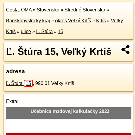
Cesta:
OMA
»
Slovensko
»
Stredné Slovensko
»
Banskobystrický kraj
»
okres Veľký Krtíš
»
Krtíš
»
Veľký
Krtíš
»
ulice
»
Ľ. Štúra
»
15
Ľ. Štúra 15, Veľký Krtíš
adresa
Ľ. Štúra
15
,
990 01
Veľký Krtíš
Extra: