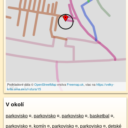
Podkladové dáta ©
OpenStreetMap
vrstva
Freemap.sk
, viac na
https://velky-
100 m
krtis.oma.sk/u/l-stura/15
V okolí
parkovisko
¤
,
parkovisko
¤
,
parkovisko
¤
,
basketbal
¤
,
parkovisko
¤
,
komín
¤
,
parkovisko
¤
,
parkovisko
¤
,
detské