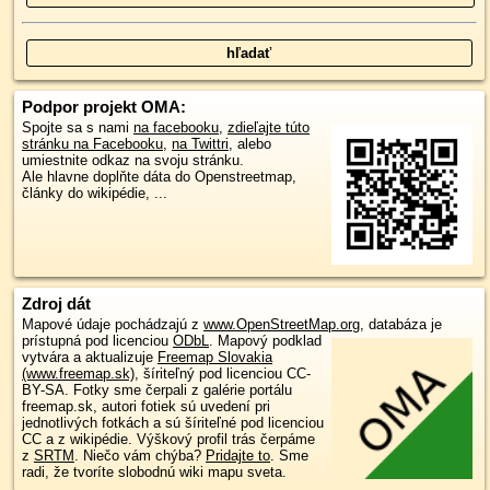
Podpor projekt OMA:
Spojte sa s nami
na facebooku
,
zdieľajte túto
stránku na Facebooku
,
na Twittri
, alebo
umiestnite odkaz na svoju stránku.
Ale hlavne doplňte dáta do Openstreetmap,
články do wikipédie, ...
Zdroj dát
Mapové údaje pochádzajú z
www.OpenStreetMap.org
, databáza je
prístupná pod licenciou
ODbL
.
Mapový podklad
vytvára a aktualizuje
Freemap Slovakia
(www.freemap.sk)
, šíriteľný pod licenciou CC-
BY-SA. Fotky sme čerpali z galérie portálu
freemap.sk, autori fotiek sú uvedení pri
jednotlivých fotkách a sú šíriteľné pod licenciou
CC a z wikipédie. Výškový profil trás čerpáme
z
SRTM
. Niečo vám chýba?
Pridajte to
. Sme
radi, že tvoríte slobodnú wiki mapu sveta.