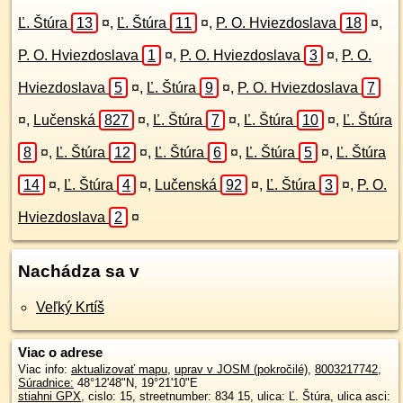
Ľ. Štúra
13
¤
,
Ľ. Štúra
11
¤
,
P. O. Hviezdoslava
18
¤
,
P. O. Hviezdoslava
1
¤
,
P. O. Hviezdoslava
3
¤
,
P. O.
Hviezdoslava
5
¤
,
Ľ. Štúra
9
¤
,
P. O. Hviezdoslava
7
¤
,
Lučenská
827
¤
,
Ľ. Štúra
7
¤
,
Ľ. Štúra
10
¤
,
Ľ. Štúra
8
¤
,
Ľ. Štúra
12
¤
,
Ľ. Štúra
6
¤
,
Ľ. Štúra
5
¤
,
Ľ. Štúra
14
¤
,
Ľ. Štúra
4
¤
,
Lučenská
92
¤
,
Ľ. Štúra
3
¤
,
P. O.
Hviezdoslava
2
¤
Nachádza sa v
Veľký Krtíš
Viac o adrese
Viac info:
aktualizovať mapu
,
uprav v JOSM (pokročilé)
,
8003217742
,
Súradnice:
48°12'48"N
,
19°21'10"E
stiahni GPX
, cislo: 15, streetnumber: 834 15, ulica: Ľ. Štúra, ulica asci: