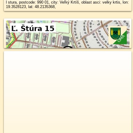
l stura, postcode: 990 01, city: Veľký Krtíš, oblast asci: velky krtis, lon:
19.3528123, lat: 48.2135368,