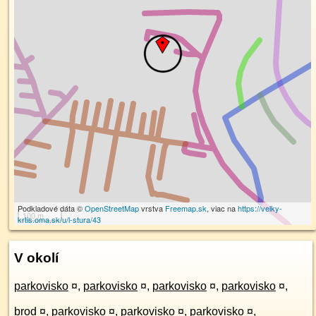
Podkladové dáta ©
OpenStreetMap
vrstva
Freemap.sk
, viac na
https://velky-
100 m
krtis.oma.sk/u/l-stura/43
V okolí
parkovisko
¤
,
parkovisko
¤
,
parkovisko
¤
,
parkovisko
¤
,
brod
¤
,
parkovisko
¤
,
parkovisko
¤
,
parkovisko
¤
,