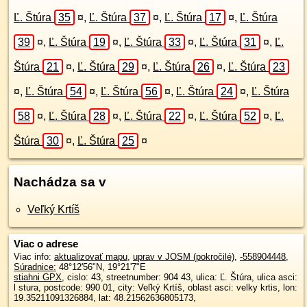
Ľ. Štúra
35
¤
,
Ľ. Štúra
37
¤
,
Ľ. Štúra
17
¤
,
Ľ. Štúra
39
¤
,
Ľ. Štúra
19
¤
,
Ľ. Štúra
33
¤
,
Ľ. Štúra
31
¤
,
Ľ.
Štúra
21
¤
,
Ľ. Štúra
29
¤
,
Ľ. Štúra
26
¤
,
Ľ. Štúra
23
¤
,
Ľ. Štúra
54
¤
,
Ľ. Štúra
56
¤
,
Ľ. Štúra
24
¤
,
Ľ. Štúra
58
¤
,
Ľ. Štúra
28
¤
,
Ľ. Štúra
22
¤
,
Ľ. Štúra
52
¤
,
Ľ.
Štúra
30
¤
,
Ľ. Štúra
25
¤
Nachádza sa v
Veľký Krtíš
Viac o adrese
Viac info:
aktualizovať mapu
,
uprav v JOSM (pokročilé)
,
-558904448
,
Súradnice:
48°12'56"N
,
19°21'7"E
stiahni GPX
, cislo: 43, streetnumber: 904 43, ulica: Ľ. Štúra, ulica asci:
l stura, postcode: 990 01, city: Veľký Krtíš, oblast asci: velky krtis, lon:
19.35211091326884, lat: 48.21562636805173,