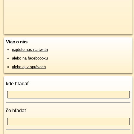
Viac o nás
nájdete nás na twittri
alebo na faceboooku
alebo aj v správach
kde hľadať
čo hľadať