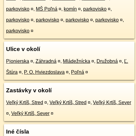
parkovisko
¤
,
MŠ Poľná
¤
,
komín
¤
,
parkovisko
¤
,
parkovisko
¤
,
parkovisko
¤
,
parkovisko
¤
,
parkovisko
¤
,
parkovisko
¤
Ulice v okolí
Pionierska
¤
,
Záhradná
¤
,
Mládežnícka
¤
,
Družobná
¤
,
Ľ.
Štúra
¤
,
P. O. Hviezdoslava
¤
,
Poľná
¤
Zastávky v okolí
Veľký Krtíš, Stred
¤
,
Veľký Krtíš, Stred
¤
,
Veľký Krtíš, Sever
¤
,
Veľký Krtíš, Sever
¤
Iné čísla