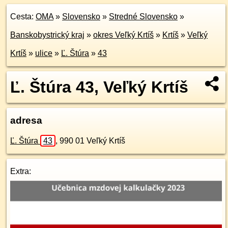
Cesta:
OMA
»
Slovensko
»
Stredné Slovensko
»
Banskobystrický kraj
»
okres Veľký Krtíš
»
Krtíš
»
Veľký
Krtíš
»
ulice
»
Ľ. Štúra
»
43
Ľ. Štúra 43, Veľký Krtíš
adresa
Ľ. Štúra
43
,
990 01
Veľký Krtíš
Extra: