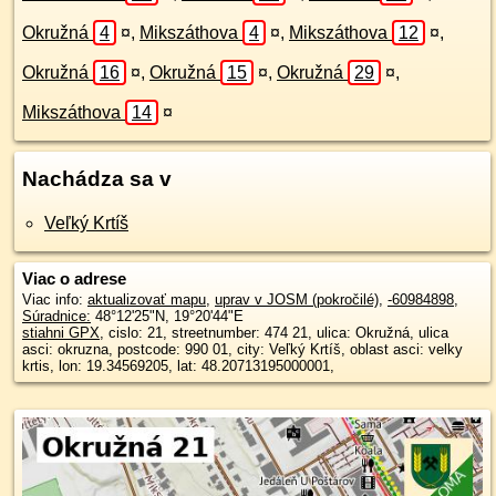
Okružná
4
¤
,
Mikszáthova
4
¤
,
Mikszáthova
12
¤
,
Okružná
16
¤
,
Okružná
15
¤
,
Okružná
29
¤
,
Mikszáthova
14
¤
Nachádza sa v
Veľký Krtíš
Viac o adrese
Viac info:
aktualizovať mapu
,
uprav v JOSM (pokročilé)
,
-60984898
,
Súradnice:
48°12'25"N
,
19°20'44"E
stiahni GPX
, cislo: 21, streetnumber: 474 21, ulica: Okružná, ulica
asci: okruzna, postcode: 990 01, city: Veľký Krtíš, oblast asci: velky
krtis, lon: 19.34569205, lat: 48.20713195000001,