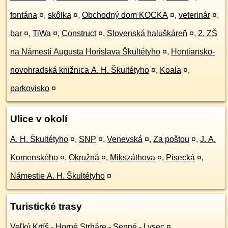
fontána
¤
,
skôlka
¤
,
Obchodný dom KOCKA
¤
,
veterinár
¤
,
bar
¤
,
TiWa
¤
,
Construct
¤
,
Slovenská haluškáreň
¤
,
2. ZŠ
na Námestí Augusta Horislava Škultétyho
¤
,
Hontiansko-
novohradská knižnica A. H. Škultétyho
¤
,
Koala
¤
,
parkovisko
¤
Ulice v okolí
A. H. Škultétyho
¤
,
SNP
¤
,
Venevská
¤
,
Za poštou
¤
,
J. A.
Komenského
¤
,
Okružná
¤
,
Mikszáthova
¤
,
Pisecká
¤
,
Námestie A. H. Škultétyho
¤
Turistické trasy
Veľký Krtíš - Horné Strháre - Senné - Lysec
¤