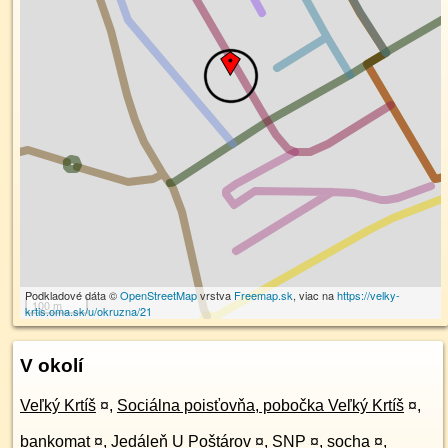
Podkladové dáta ©
OpenStreetMap
vrstva
Freemap.sk
, viac na
https://velky-
100 m
krtis.oma.sk/u/okruzna/21
V okolí
Veľký Krtíš
¤
,
Sociálna poisťovňa, pobočka Veľký Krtíš
¤
,
bankomat
¤
,
Jedáleň U Poštárov
¤
,
SNP
¤
,
socha
¤
,