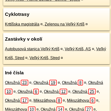
Cyklotrasy
Krttíšska magistrála
¤
,
Zelenou na Veľký Krtíš
¤
Zastávky v okolí
Autobusová stanica Veľký Krtíš
¤
,
Veľký Krtíš, AS
¤
,
Veľký
Krtíš, Stred
¤
,
Veľký Krtíš, Stred
¤
Iné čísla
Okružná
23
¤
,
Okružná
19
¤
,
Okružná
8
¤
,
Okružná
10
¤
,
Okružná
6
¤
,
Okružná
12
¤
,
Okružná
25
¤
,
Okružná
17
¤
,
Mikszáthova
8
¤
,
Mikszáthova
6
¤
,
Mikszáthova
10
¤
,
Okružná
14
¤
,
Okružná
27
¤
,