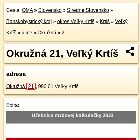
Cesta:
OMA
»
Slovensko
»
Stredné Slovensko
»
Banskobystrický kraj
»
okres Veľký Krtíš
»
Krtíš
»
Veľký
Krtíš
»
ulice
»
Okružná
»
21
Okružná 21, Veľký Krtíš
adresa
Okružná
21
,
990 01
Veľký Krtíš
Extra: