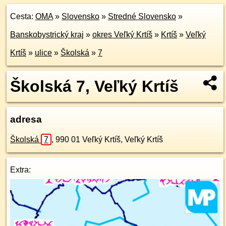
Cesta:
OMA
»
Slovensko
»
Stredné Slovensko
»
Banskobystrický kraj
»
okres Veľký Krtíš
»
Krtíš
»
Veľký
Krtíš
»
ulice
»
Školská
»
7
Školská 7, Veľký Krtíš
adresa
Školská
7
,
990 01
Veľký Krtíš, Veľký Krtíš
Extra: