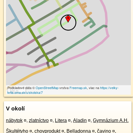
Podkladové dáta ©
OpenStreetMap
vrstva
Freemap.sk
, viac na
https://velky-
100 m
krtis.oma.sk/u/skolska/7
V okolí
nábytok
¤
,
zlatníctvo
¤
,
Litera
¤
,
Aladin
¤
,
Gymnázium A.H.
Škultétyho
¤
,
chovprodukt
¤
,
Belladonna
¤
,
čavino
¤
,