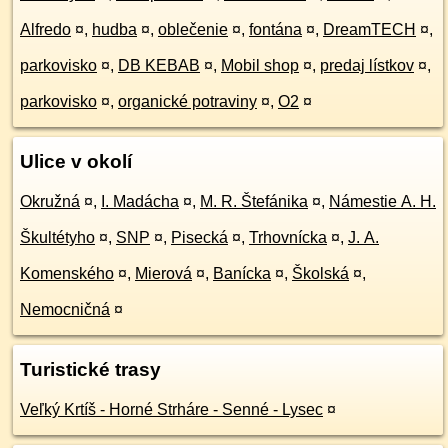
Alfredo
¤
,
hudba
¤
,
oblečenie
¤
,
fontána
¤
,
DreamTECH
¤
,
parkovisko
¤
,
DB KEBAB
¤
,
Mobil shop
¤
,
predaj lístkov
¤
,
parkovisko
¤
,
organické potraviny
¤
,
O2
¤
Ulice v okolí
Okružná
¤
,
I. Madácha
¤
,
M. R. Štefánika
¤
,
Námestie A. H.
Škultétyho
¤
,
SNP
¤
,
Pisecká
¤
,
Trhovnícka
¤
,
J. A.
Komenského
¤
,
Mierová
¤
,
Banícka
¤
,
Školská
¤
,
Nemocničná
¤
Turistické trasy
Veľký Krtíš - Horné Strháre - Senné - Lysec
¤