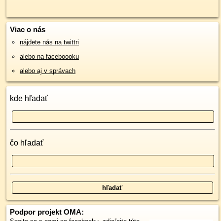
Viac o nás
nájdete nás na twittri
alebo na faceboooku
alebo aj v správach
kde hľadať
čo hľadať
Podpor projekt OMA: