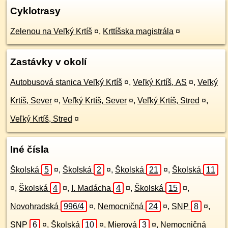
Cyklotrasy
Zelenou na Veľký Krtíš
¤
,
Krttíšska magistrála
¤
Zastávky v okolí
Autobusová stanica Veľký Krtíš
¤
,
Veľký Krtíš, AS
¤
,
Veľký
Krtíš, Sever
¤
,
Veľký Krtíš, Sever
¤
,
Veľký Krtíš, Stred
¤
,
Veľký Krtíš, Stred
¤
Iné čísla
Školská
5
¤
,
Školská
2
¤
,
Školská
21
¤
,
Školská
11
¤
,
Školská
4
¤
,
I. Madácha
4
¤
,
Školská
15
¤
,
Novohradská
996/4
¤
,
Nemocničná
24
¤
,
SNP
8
¤
,
SNP
6
¤
,
Školská
10
¤
,
Mierová
3
¤
,
Nemocničná