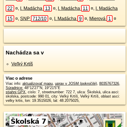
22
¤
,
I. Madácha
13
¤
,
I. Madácha
11
¤
,
I. Madácha
15
¤
,
SNP
712/10
¤
,
I. Madácha
9
¤
,
Mierová
1
¤
Nachádza sa v
Veľký Krtíš
Viac o adrese
Viac info:
aktualizovať mapu
,
uprav v JOSM (pokročilé)
,
8035767326
,
Súradnice:
48°12'27"N
,
19°21'5"E
stiahni GPX
, cislo: 7, streetnumber: 722 7, ulica: Školská, ulica asci:
skolska, postcode: 990 01, city: Veľký Krtíš, Veľký Krtíš, oblast asci:
velky krtis, lon: 19.3515026, lat: 48.2075025,