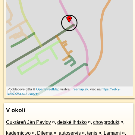
Podkladové dáta ©
OpenStreetMap
vrstva
Freemap.sk
, viac na
https://velky-
100 m
krtis.oma.sk/u/snp/12
V okolí
Cukráreň Ján Pavlov
¤
,
detské ihrisko
¤
,
chovprodukt
¤
,
kaderníctvo
¤
,
Dilema
¤
,
autoservis
¤
,
tenis
¤
,
Lamami
¤
,