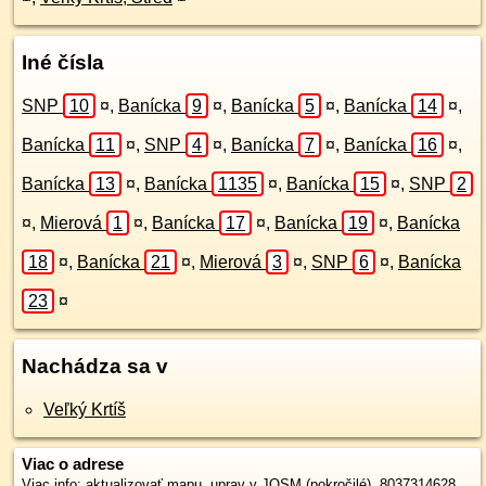
Iné čísla
SNP
10
¤
,
Banícka
9
¤
,
Banícka
5
¤
,
Banícka
14
¤
,
Banícka
11
¤
,
SNP
4
¤
,
Banícka
7
¤
,
Banícka
16
¤
,
Banícka
13
¤
,
Banícka
1135
¤
,
Banícka
15
¤
,
SNP
2
¤
,
Mierová
1
¤
,
Banícka
17
¤
,
Banícka
19
¤
,
Banícka
18
¤
,
Banícka
21
¤
,
Mierová
3
¤
,
SNP
6
¤
,
Banícka
23
¤
Nachádza sa v
Veľký Krtíš
Viac o adrese
Viac info:
aktualizovať mapu
,
uprav v JOSM (pokročilé)
,
8037314628
,