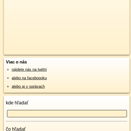
Viac o nás
nájdete nás na twittri
alebo na faceboooku
alebo aj v správach
kde hľadať
čo hľadať