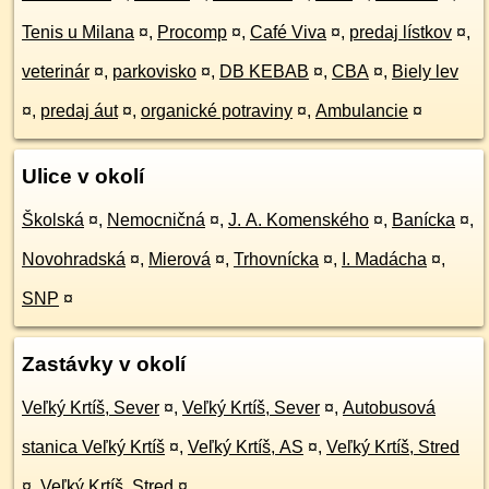
Tenis u Milana
¤
,
Procomp
¤
,
Café Viva
¤
,
predaj lístkov
¤
,
veterinár
¤
,
parkovisko
¤
,
DB KEBAB
¤
,
CBA
¤
,
Biely lev
¤
,
predaj áut
¤
,
organické potraviny
¤
,
Ambulancie
¤
Ulice v okolí
Školská
¤
,
Nemocničná
¤
,
J. A. Komenského
¤
,
Banícka
¤
,
Novohradská
¤
,
Mierová
¤
,
Trhovnícka
¤
,
I. Madácha
¤
,
SNP
¤
Zastávky v okolí
Veľký Krtíš, Sever
¤
,
Veľký Krtíš, Sever
¤
,
Autobusová
stanica Veľký Krtíš
¤
,
Veľký Krtíš, AS
¤
,
Veľký Krtíš, Stred
¤
,
Veľký Krtíš, Stred
¤