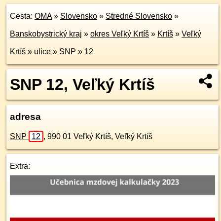
Cesta:
OMA
»
Slovensko
»
Stredné Slovensko
»
Banskobystrický kraj
»
okres Veľký Krtíš
»
Krtíš
»
Veľký
Krtíš
»
ulice
»
SNP
»
12
SNP 12, Veľký Krtíš
adresa
SNP
12
,
990 01
Veľký Krtíš, Veľký Krtíš
Extra: