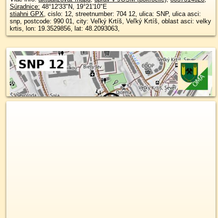
Súradnice:
48°12'33"N
,
19°21'10"E
stiahni GPX
, cislo: 12, streetnumber: 704 12, ulica: SNP, ulica asci:
snp, postcode: 990 01, city: Veľký Krtíš, Veľký Krtíš, oblast asci: velky
krtis, lon: 19.3529856, lat: 48.2093063,