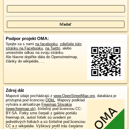
Podpor projekt OMA:
Spojte sa s nami
na facebooku
,
zdieľajte túto
stránku na Facebooku
,
na Twittri
, alebo
umiestnite odkaz na svoju stránku.
Ale hlavne doplňte dáta do Openstreetmap,
články do wikipédie, ...
Zdroj dát
Mapové údaje pochádzajú z
www.OpenStreetMap.org
, databáza je
prístupná pod licenciou
ODbL
.
Mapový podklad
vytvára a aktualizuje
Freemap Slovakia
(www.freemap.sk)
, šíriteľný pod licenciou CC-
BY-SA. Fotky sme čerpali z galérie portálu
freemap.sk, autori fotiek sú uvedení pri
jednotlivých fotkách a sú šíriteľné pod licenciou
CC a z wikipédie. Výškový profil trás čerpáme