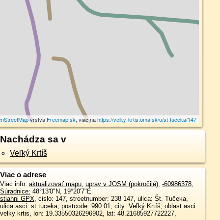
nStreetMap
vrstva
Freemap.sk
, viac na
https://velky-krtis.oma.sk/u/st-tuceka/147
Nachádza sa v
Veľký Krtíš
Viac o adrese
Viac info:
aktualizovať mapu
,
uprav v JOSM (pokročilé)
,
-60986378
,
Súradnice:
48°13'0"N
,
19°20'7"E
stiahni GPX
, cislo: 147, streetnumber: 238 147, ulica: Št. Tučeka,
ulica asci: st tuceka, postcode: 990 01, city: Veľký Krtíš, oblast asci:
velky krtis, lon: 19.33550326296902, lat: 48.21685927722227,