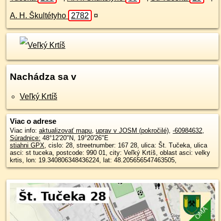
A. H. Škultétyho
2782
¤
Nachádza sa v
Veľký Krtíš
Viac o adrese
Viac info:
aktualizovať mapu
,
uprav v JOSM (pokročilé)
,
-60984632
,
Súradnice:
48°12'20"N
,
19°20'26"E
stiahni GPX
, cislo: 28, streetnumber: 167 28, ulica: Št. Tučeka, ulica
asci: st tuceka, postcode: 990 01, city: Veľký Krtíš, oblast asci: velky
krtis, lon: 19.340806348436224, lat: 48.205656547463505,