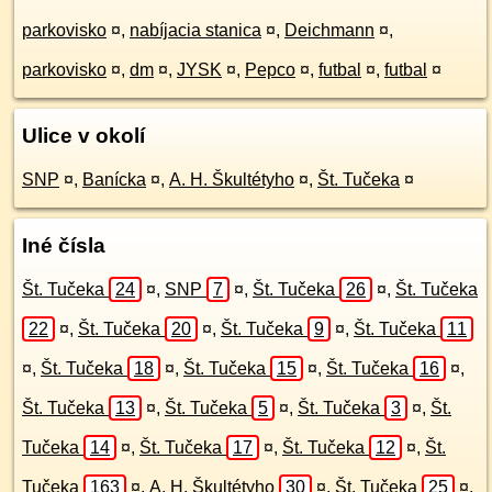
parkovisko
¤
,
nabíjacia stanica
¤
,
Deichmann
¤
,
parkovisko
¤
,
dm
¤
,
JYSK
¤
,
Pepco
¤
,
futbal
¤
,
futbal
¤
Ulice v okolí
SNP
¤
,
Banícka
¤
,
A. H. Škultétyho
¤
,
Št. Tučeka
¤
Iné čísla
Št. Tučeka
24
¤
,
SNP
7
¤
,
Št. Tučeka
26
¤
,
Št. Tučeka
22
¤
,
Št. Tučeka
20
¤
,
Št. Tučeka
9
¤
,
Št. Tučeka
11
¤
,
Št. Tučeka
18
¤
,
Št. Tučeka
15
¤
,
Št. Tučeka
16
¤
,
Št. Tučeka
13
¤
,
Št. Tučeka
5
¤
,
Št. Tučeka
3
¤
,
Št.
Tučeka
14
¤
,
Št. Tučeka
17
¤
,
Št. Tučeka
12
¤
,
Št.
Tučeka
163
¤
,
A. H. Škultétyho
30
¤
,
Št. Tučeka
25
¤
,