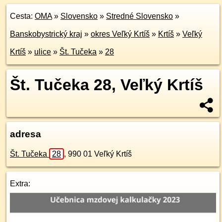
Cesta:
OMA
»
Slovensko
»
Stredné Slovensko
»
Banskobystrický kraj
»
okres Veľký Krtíš
»
Krtíš
»
Veľký
Krtíš
»
ulice
»
Št. Tučeka
»
28
Št. Tučeka 28, Veľký Krtíš
adresa
Št. Tučeka
28
,
990 01
Veľký Krtíš
Extra: