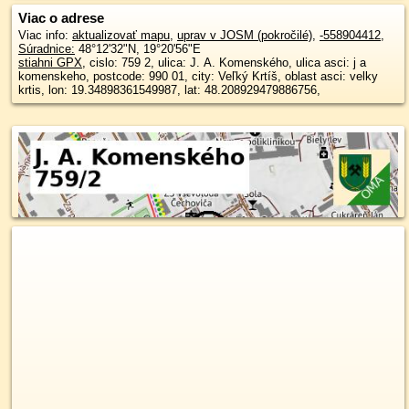
Viac o adrese
Viac info:
aktualizovať mapu
,
uprav v JOSM (pokročilé)
,
-558904412
,
Súradnice:
48°12'32"N
,
19°20'56"E
stiahni GPX
, cislo: 759 2, ulica: J. A. Komenského, ulica asci: j a
komenskeho, postcode: 990 01, city: Veľký Krtíš, oblast asci: velky
krtis, lon: 19.34898361549987, lat: 48.208929479886756,