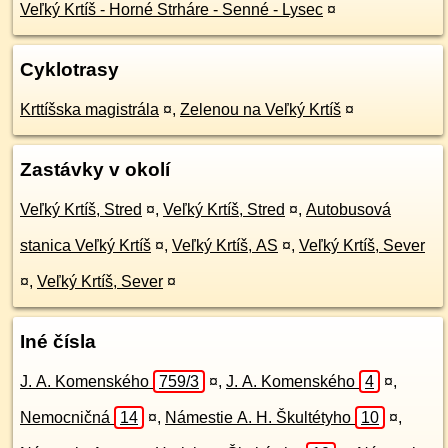
Veľký Krtíš - Horné Strháre - Senné - Lysec
¤
Cyklotrasy
Krttíšska magistrála
¤
,
Zelenou na Veľký Krtíš
¤
Zastávky v okolí
Veľký Krtíš, Stred
¤
,
Veľký Krtíš, Stred
¤
,
Autobusová
stanica Veľký Krtíš
¤
,
Veľký Krtíš, AS
¤
,
Veľký Krtíš, Sever
¤
,
Veľký Krtíš, Sever
¤
Iné čísla
J. A. Komenského
759/3
¤
,
J. A. Komenského
4
¤
,
Nemocničná
14
¤
,
Námestie A. H. Škultétyho
10
¤
,