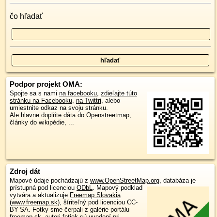
čo hľadať
Podpor projekt OMA:
Spojte sa s nami
na facebooku
,
zdieľajte túto
stránku na Facebooku
,
na Twittri
, alebo
umiestnite odkaz na svoju stránku.
Ale hlavne doplňte dáta do Openstreetmap,
články do wikipédie, ...
Zdroj dát
Mapové údaje pochádzajú z
www.OpenStreetMap.org
, databáza je
prístupná pod licenciou
ODbL
.
Mapový podklad
vytvára a aktualizuje
Freemap Slovakia
(www.freemap.sk)
, šíriteľný pod licenciou CC-
BY-SA. Fotky sme čerpali z galérie portálu
freemap.sk, autori fotiek sú uvedení pri