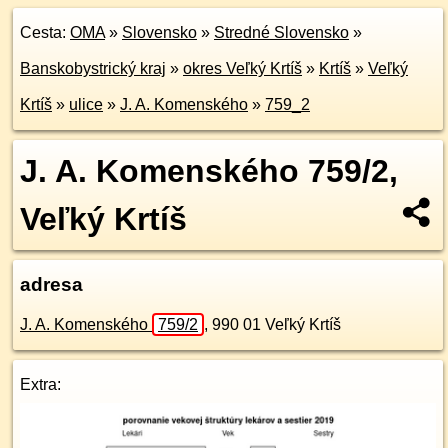
Cesta:
OMA
»
Slovensko
»
Stredné Slovensko
»
Banskobystrický kraj
»
okres Veľký Krtíš
»
Krtíš
»
Veľký
Krtíš
»
ulice
»
J. A. Komenského
»
759_2
J. A. Komenského 759/2,
Veľký Krtíš
adresa
J. A. Komenského
759/2
,
990 01
Veľký Krtíš
Extra: