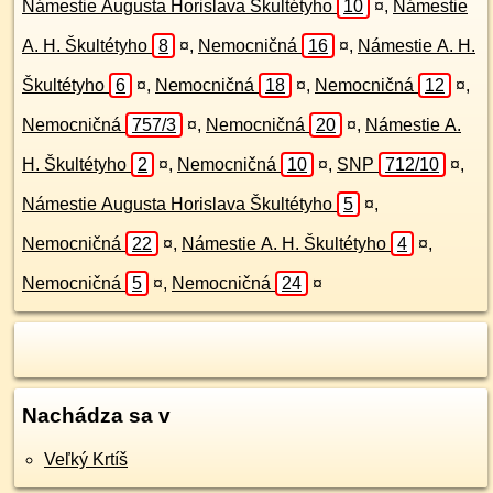
Námestie Augusta Horislava Škultétyho
10
¤
,
Námestie
A. H. Škultétyho
8
¤
,
Nemocničná
16
¤
,
Námestie A. H.
Škultétyho
6
¤
,
Nemocničná
18
¤
,
Nemocničná
12
¤
,
Nemocničná
757/3
¤
,
Nemocničná
20
¤
,
Námestie A.
H. Škultétyho
2
¤
,
Nemocničná
10
¤
,
SNP
712/10
¤
,
Námestie Augusta Horislava Škultétyho
5
¤
,
Nemocničná
22
¤
,
Námestie A. H. Škultétyho
4
¤
,
Nemocničná
5
¤
,
Nemocničná
24
¤
Nachádza sa v
Veľký Krtíš