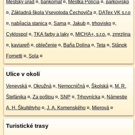
Mestský úrad
¤
,
bankomat
¤
,
Mestka Policia
¤
,
parkovisko
¤
,
Základná škola Vsevoloda Čechoviča
¤
,
DATex VK s.r.o
¤
,
nabíjacia stanica
¤
,
Sama
¤
,
Jakub
¤
,
trhovisko
¤
,
Cyklospol
¤
,
TKA farby a laky
¤
,
MICHA+, s.r.o.
¤
,
zmrzlina
¤
,
kaviareň
¤
,
oblečenie
¤
,
Baňa Dolina
¤
,
Teta
¤
,
Stánok
Fornetti
¤
,
Sola
¤
Ulice v okolí
Venevská
¤
,
Okružná
¤
,
Nemocničná
¤
,
Školská
¤
,
M. R.
Štefánika
¤
,
Za poštou
¤
,
SNP
¤
,
Trhovnícka
¤
,
Námestie
A. H. Škultétyho
¤
,
J. A. Komenského
¤
,
Mierová
¤
Turistické trasy