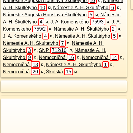
Námestie Augusta Horislava Škultétyho
10
¤
,
Námestie
A. H. Škultétyho
10
¤
,
Námestie A. H. Škultétyho
6
¤
,
Námestie Augusta Horislava Škultétyho
5
¤
,
Námestie
A. H. Škultétyho
4
¤
,
J. A. Komenského
759/3
¤
,
J. A.
Komenského
759/2
¤
,
Námestie A. H. Škultétyho
2
¤
,
J. A. Komenského
4
¤
,
Námestie A. H. Škultétyho
5
¤
,
Námestie A. H. Škultétyho
7
¤
,
Námestie A. H.
Škultétyho
3
¤
,
SNP
712/10
¤
,
Námestie A. H.
Škultétyho
9
¤
,
Nemocničná
16
¤
,
Nemocničná
14
¤
,
Nemocničná
18
¤
,
Námestie A. H. Škultétyho
1
¤
,
Nemocničná
20
¤
,
Školská
15
¤