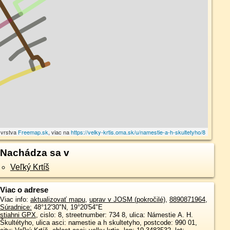
vrstva
Freemap.sk
, viac na
https://velky-krtis.oma.sk/u/namestie-a-h-skultetyho/8
Nachádza sa v
Veľký Krtíš
Viac o adrese
Viac info:
aktualizovať mapu
,
uprav v JOSM (pokročilé)
,
8890871964
,
Súradnice:
48°12'30"N
,
19°20'54"E
stiahni GPX
, cislo: 8, streetnumber: 734 8, ulica: Námestie A. H.
Škultétyho, ulica asci: namestie a h skultetyho, postcode: 990 01,