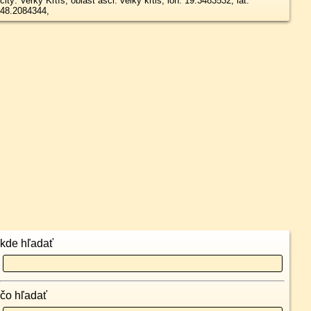
city: Veľký Krtíš, oblast asci: velky krtis, lon: 19.3483532, lat:
48.2084344,
kde hľadať
čo hľadať