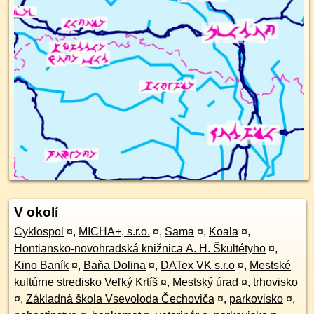
V okolí
Cyklospol
¤
,
MICHA+, s.r.o.
¤
,
Sama
¤
,
Koala
¤
,
Hontiansko-novohradská knižnica A. H. Škultétyho
¤
,
Kino Baník
¤
,
Baňa Dolina
¤
,
DATex VK s.r.o
¤
,
Mestské
kultúrne stredisko Veľký Krtíš
¤
,
Mestský úrad
¤
,
trhovisko
¤
,
Základná škola Vsevoloda Čechoviča
¤
,
parkovisko
¤
,