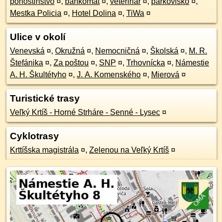
pohostinstvo
¤
,
bankomat
¤
,
veterinár
¤
,
parkovisko
¤
,
Mestka Policia
¤
,
Hotel Dolina
¤
,
TiWa
¤
Ulice v okolí
Venevská
¤
,
Okružná
¤
,
Nemocničná
¤
,
Školská
¤
,
M. R.
Štefánika
¤
,
Za poštou
¤
,
SNP
¤
,
Trhovnícka
¤
,
Námestie
A. H. Škultétyho
¤
,
J. A. Komenského
¤
,
Mierová
¤
Turistické trasy
Veľký Krtíš - Horné Strháre - Senné - Lysec
¤
Cyklotrasy
Krttíšska magistrála
¤
,
Zelenou na Veľký Krtíš
¤