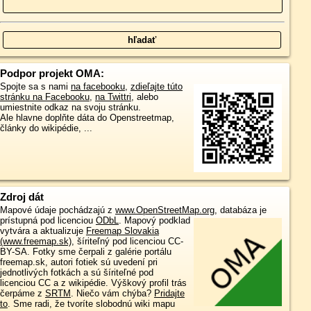
Podpor projekt OMA:
Spojte sa s nami
na facebooku
,
zdieľajte túto
stránku na Facebooku
,
na Twittri
, alebo
umiestnite odkaz na svoju stránku.
Ale hlavne doplňte dáta do Openstreetmap,
články do wikipédie, ...
Zdroj dát
Mapové údaje pochádzajú z
www.OpenStreetMap.org
, databáza je
prístupná pod licenciou
ODbL
.
Mapový podklad
vytvára a aktualizuje
Freemap Slovakia
(www.freemap.sk)
, šíriteľný pod licenciou CC-
BY-SA. Fotky sme čerpali z galérie portálu
freemap.sk, autori fotiek sú uvedení pri
jednotlivých fotkách a sú šíriteľné pod
licenciou CC a z wikipédie. Výškový profil trás
čerpáme z
SRTM
. Niečo vám chýba?
Pridajte
to
. Sme radi, že tvoríte slobodnú wiki mapu