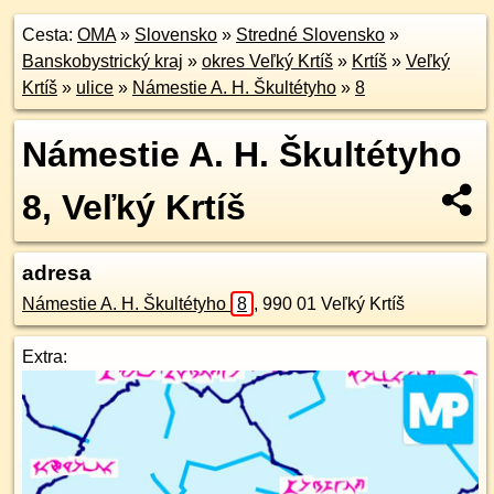
Cesta:
OMA
»
Slovensko
»
Stredné Slovensko
»
Banskobystrický kraj
»
okres Veľký Krtíš
»
Krtíš
»
Veľký
Krtíš
»
ulice
»
Námestie A. H. Škultétyho
»
8
Námestie A. H. Škultétyho
8, Veľký Krtíš
adresa
Námestie A. H. Škultétyho
8
,
990 01
Veľký Krtíš
Extra: