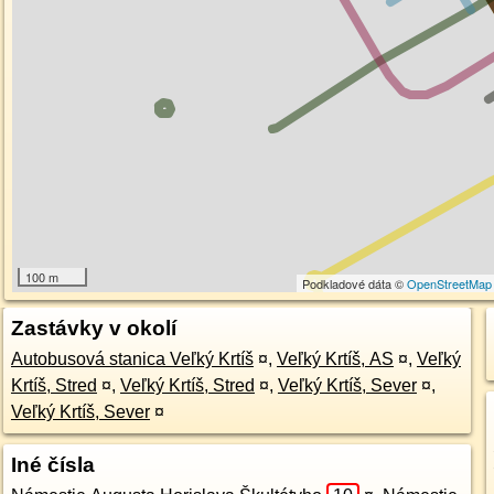
100 m
Podkladové dáta ©
OpenStreetMap
Zastávky v okolí
Autobusová stanica Veľký Krtíš
¤
,
Veľký Krtíš, AS
¤
,
Veľký
Krtíš, Stred
¤
,
Veľký Krtíš, Stred
¤
,
Veľký Krtíš, Sever
¤
,
Veľký Krtíš, Sever
¤
Iné čísla