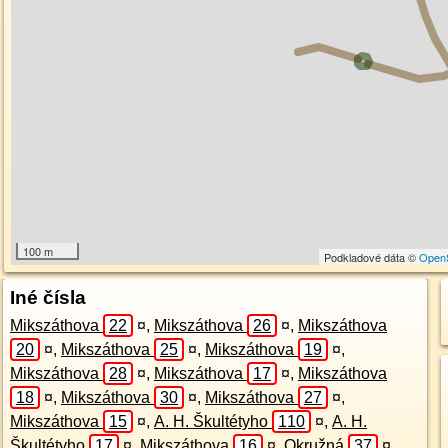
100 m
Podkladové dáta ©
Open
Iné čísla
Mikszáthova
22
¤
,
Mikszáthova
26
¤
,
Mikszáthova
20
¤
,
Mikszáthova
25
¤
,
Mikszáthova
19
¤
,
Mikszáthova
28
¤
,
Mikszáthova
17
¤
,
Mikszáthova
18
¤
,
Mikszáthova
30
¤
,
Mikszáthova
27
¤
,
Mikszáthova
15
¤
,
A. H. Škultétyho
110
¤
,
A. H.
Škultétyho
17
¤
,
Mikszáthova
16
¤
,
Okružná
37
¤
,