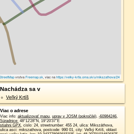
StreetMap
vrstva
Freemap.sk
, viac na
https://velky-krtis.oma.sk/u/mikszathova/24
Nachádza sa v
Veľký Krtíš
Viac o adrese
Viac info:
aktualizovať mapu
,
uprav v JOSM (pokročilé)
,
-60984246
,
Súradnice:
48°12'28"N
,
19°20'37"E
stiahni GPX
, cislo: 24, streetnumber: 455 24, ulica: Mikszáthova,
ulica asci: mikszathova, postcode: 990 01, city: Veľký Krtíš, oblast