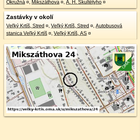
Okružná
¤
,
Mikszáthova
¤
,
A. H. Škultétyho
¤
Zastávky v okolí
Veľký Krtíš, Stred
¤
,
Veľký Krtíš, Stred
¤
,
Autobusová
stanica Veľký Krtíš
¤
,
Veľký Krtíš, AS
¤