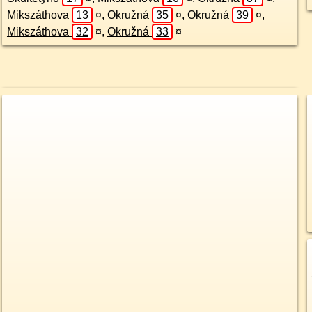
Mikszáthova
13
¤
,
Okružná
35
¤
,
Okružná
39
¤
,
Mikszáthova
32
¤
,
Okružná
33
¤