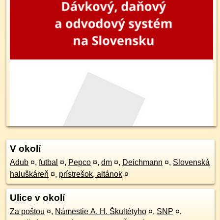
V okolí
Adub
¤
,
futbal
¤
,
Pepco
¤
,
dm
¤
,
Deichmann
¤
,
Slovenská
haluškáreň
¤
,
prístrešok, altánok
¤
Ulice v okolí
Za poštou
¤
,
Námestie A. H. Škultétyho
¤
,
SNP
¤
,