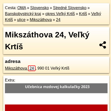
Cesta:
OMA
»
Slovensko
»
Stredné Slovensko
»
Banskobystrický kraj
»
okres Veľký Krtíš
»
Krtíš
»
Veľký
Krtíš
»
ulice
»
Mikszáthova
»
24
Mikszáthova 24, Veľký
Krtíš
adresa
Mikszáthova
24
,
990 01
Veľký Krtíš
Extra: