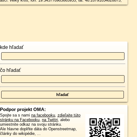
asci: velky krtis, lon: 19.343778983665935, lat: 48.20791034826875,
kde hľadať
čo hľadať
Podpor projekt OMA:
Spojte sa s nami
na facebooku
,
zdieľajte túto
stránku na Facebooku
,
na Twittri
, alebo
umiestnite odkaz na svoju stránku.
Ale hlavne doplňte dáta do Openstreetmap,
články do wikipédie, ...