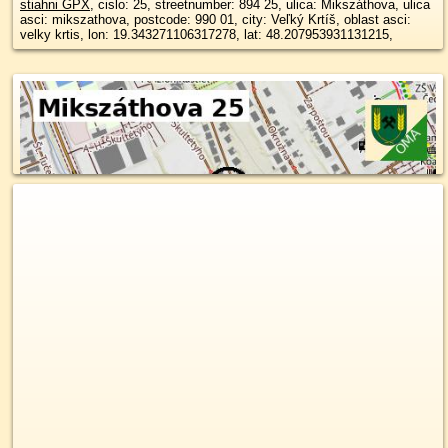
stiahni GPX
, cislo: 25, streetnumber: 894 25, ulica: Mikszáthova, ulica
asci: mikszathova, postcode: 990 01, city: Veľký Krtíš, oblast asci:
velky krtis, lon: 19.343271106317278, lat: 48.207953931131215,