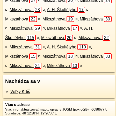
Mikszáthova
27
¤
,
Mikszáthova
26
¤
,
Mikszáthova
24
¤
,
Mikszáthova
28
¤
,
A. H. Škultétyho
17
¤
,
Mikszáthova
22
¤
,
Mikszáthova
19
¤
,
Mikszáthova
30
¤
,
Mikszáthova
29
¤
,
Mikszáthova
17
¤
,
A. H.
Škultétyho
115
¤
,
Mikszáthova
20
¤
,
Mikszáthova
32
¤
,
Mikszáthova
31
¤
,
A. H. Škultétyho
110
¤
,
Mikszáthova
15
¤
,
Mikszáthova
18
¤
,
Mikszáthova
33
¤
,
Mikszáthova
34
¤
,
Mikszáthova
13
¤
Nachádza sa v
Veľký Krtíš
Viac o adrese
Viac info:
aktualizovať mapu
,
uprav v JOSM (pokročilé)
,
-60986777
,
Súradnice:
48°12'28"N
,
19°20'35"E