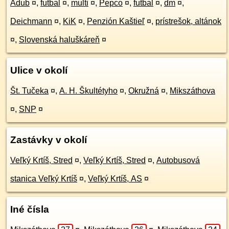
Adub
¤
,
futbal
¤
,
multi
¤
,
Pepco
¤
,
futbal
¤
,
dm
¤
,
Deichmann
¤
,
KiK
¤
,
Penzión Kaštieľ
¤
,
prístrešok, altánok
¤
,
Slovenská haluškáreň
¤
Ulice v okolí
Št. Tučeka
¤
,
A. H. Škultétyho
¤
,
Okružná
¤
,
Mikszáthova
¤
,
SNP
¤
Zastávky v okolí
Veľký Krtíš, Stred
¤
,
Veľký Krtíš, Stred
¤
,
Autobusová
stanica Veľký Krtíš
¤
,
Veľký Krtíš, AS
¤
Iné čísla