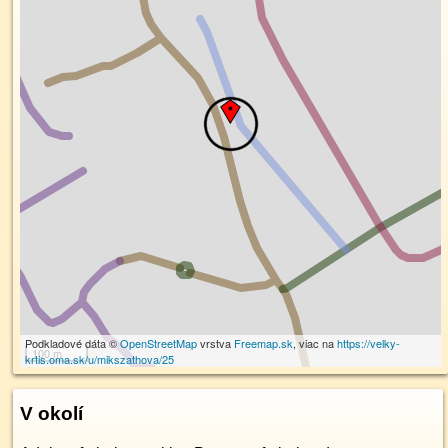
Podkladové dáta ©
OpenStreetMap
vrstva
Freemap.sk
, viac na
https://velky-
100 m
krtis.oma.sk/u/mikszathova/25
V okolí