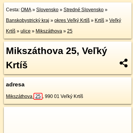
Cesta:
OMA
»
Slovensko
»
Stredné Slovensko
»
Banskobystrický kraj
»
okres Veľký Krtíš
»
Krtíš
»
Veľký
Krtíš
»
ulice
»
Mikszáthova
»
25
Mikszáthova 25, Veľký
Krtíš
adresa
Mikszáthova
25
,
990 01
Veľký Krtíš