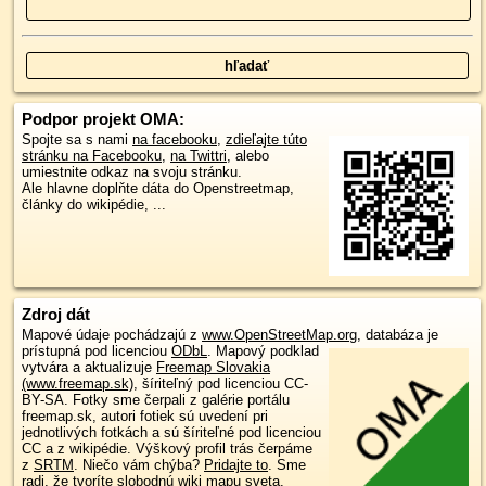
Podpor projekt OMA:
Spojte sa s nami
na facebooku
,
zdieľajte túto
stránku na Facebooku
,
na Twittri
, alebo
umiestnite odkaz na svoju stránku.
Ale hlavne doplňte dáta do Openstreetmap,
články do wikipédie, ...
Zdroj dát
Mapové údaje pochádzajú z
www.OpenStreetMap.org
, databáza je
prístupná pod licenciou
ODbL
.
Mapový podklad
vytvára a aktualizuje
Freemap Slovakia
(www.freemap.sk)
, šíriteľný pod licenciou CC-
BY-SA. Fotky sme čerpali z galérie portálu
freemap.sk, autori fotiek sú uvedení pri
jednotlivých fotkách a sú šíriteľné pod licenciou
CC a z wikipédie. Výškový profil trás čerpáme
z
SRTM
. Niečo vám chýba?
Pridajte to
. Sme
radi, že tvoríte slobodnú wiki mapu sveta.