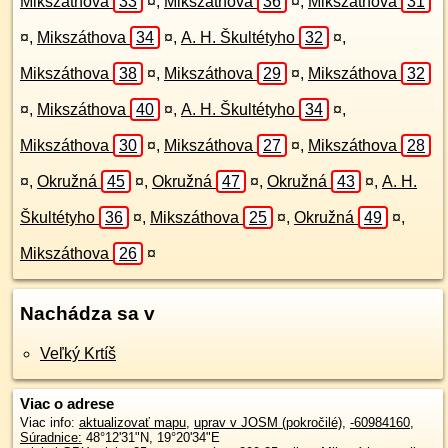
Mikszáthova
33
¤
,
Mikszáthova
36
¤
,
Mikszáthova
31
¤
,
Mikszáthova
34
¤
,
A. H. Škultétyho
32
¤
,
Mikszáthova
38
¤
,
Mikszáthova
29
¤
,
Mikszáthova
32
¤
,
Mikszáthova
40
¤
,
A. H. Škultétyho
34
¤
,
Mikszáthova
30
¤
,
Mikszáthova
27
¤
,
Mikszáthova
28
¤
,
Okružná
45
¤
,
Okružná
47
¤
,
Okružná
43
¤
,
A. H.
Škultétyho
36
¤
,
Mikszáthova
25
¤
,
Okružná
49
¤
,
Mikszáthova
26
¤
Nachádza sa v
Veľký Krtíš
Viac o adrese
Viac info:
aktualizovať mapu
,
uprav v JOSM (pokročilé)
,
-60984160
,
Súradnice:
48°12'31"N
,
19°20'34"E