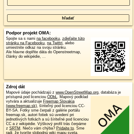
Podpor projekt OMA:
Spojte sa s nami
na facebooku
,
zdieľajte túto
stránku na Facebooku
,
na Twittri
, alebo
umiestnite odkaz na svoju stránku.
Ale hlavne doplňte dáta do Openstreetmap,
články do wikipédie, ...
Zdroj dát
Mapové údaje pochádzajú z
www.OpenStreetMap.org
, databáza je
prístupná pod licenciou
ODbL
.
Mapový podklad
vytvára a aktualizuje
Freemap Slovakia
(www.freemap.sk)
, šíriteľný pod licenciou CC-
BY-SA. Fotky sme čerpali z galérie portálu
freemap.sk, autori fotiek sú uvedení pri
jednotlivých fotkách a sú šíriteľné pod licenciou
CC a z wikipédie. Výškový profil trás čerpáme
z
SRTM
. Niečo vám chýba?
Pridajte to
. Sme
radi, že tvoríte slobodnú wiki mapu sveta.