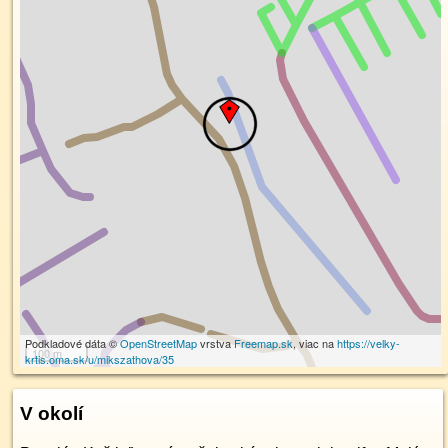
Podkladové dáta ©
OpenStreetMap
vrstva
Freemap.sk
, viac na
https://velky-
100 m
krtis.oma.sk/u/mikszathova/35
V okolí