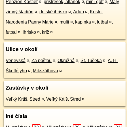
Penzión Kaštieľ
¤
,
prístrešok, altánok
¤
,
mini-golf
¤
,
Malý
zimný štadión
¤
,
detské ihrisko
¤
,
Adub
¤
,
Kostol
Narodenia Panny Márie
¤
,
multi
¤
,
kaplnka
¤
,
futbal
¤
,
futbal
¤
,
ihrisko
¤
,
kríž
¤
Ulice v okolí
Venevská
¤
,
Za poštou
¤
,
Okružná
¤
,
Št. Tučeka
¤
,
A. H.
Škultétyho
¤
,
Mikszáthova
¤
Zastávky v okolí
Veľký Krtíš, Stred
¤
,
Veľký Krtíš, Stred
¤
Iné čísla