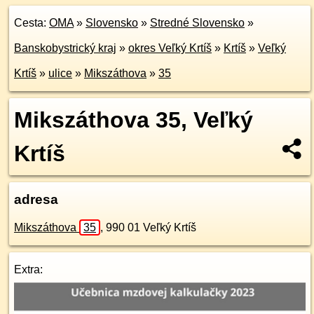
Cesta:
OMA
»
Slovensko
»
Stredné Slovensko
»
Banskobystrický kraj
»
okres Veľký Krtíš
»
Krtíš
»
Veľký
Krtíš
»
ulice
»
Mikszáthova
»
35
Mikszáthova 35, Veľký
Krtíš
adresa
Mikszáthova
35
,
990 01
Veľký Krtíš
Extra: