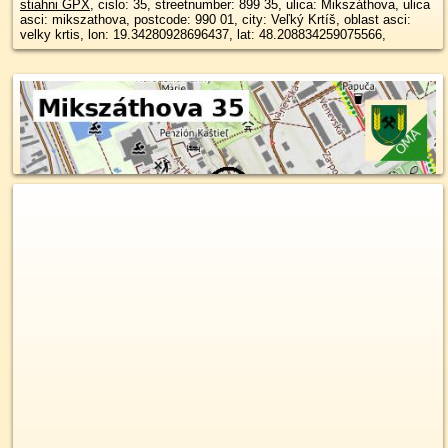
stiahni GPX
, cislo: 35, streetnumber: 899 35, ulica: Mikszáthova, ulica
asci: mikszathova, postcode: 990 01, city: Veľký Krtíš, oblast asci:
velky krtis, lon: 19.34280928696437, lat: 48.208834259075566,