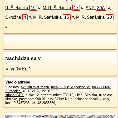
R. Štefánika
19
¤
,
M. R. Štefánika
17
¤
,
SNP
39A
¤
,
Okružná
4
¤
,
M. R. Štefánika
15
¤
,
M. R. Štefánika
20
¤
Nachádza sa v
Veľký Krtíš
Viac o adrese
Viac info:
aktualizovať mapu
,
uprav v JOSM (pokročilé)
,
8036300687
,
Súradnice:
48°12'21"N
,
19°20'55"E
stiahni GPX
, cislo: 12, streetnumber: 739 12, ulica: Školská, ulica asci:
skolska, postcode: 990 01, city: Veľký Krtíš, oblast asci: velky krtis,
lon: 19.3487238, lat: 48.2058569,