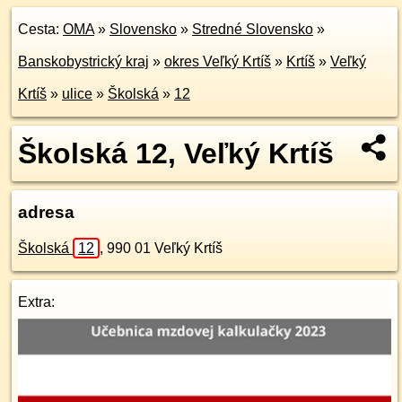
Cesta:
OMA
»
Slovensko
»
Stredné Slovensko
»
Banskobystrický kraj
»
okres Veľký Krtíš
»
Krtíš
»
Veľký
Krtíš
»
ulice
»
Školská
»
12
Školská 12, Veľký Krtíš
adresa
Školská
12
,
990 01
Veľký Krtíš
Extra: