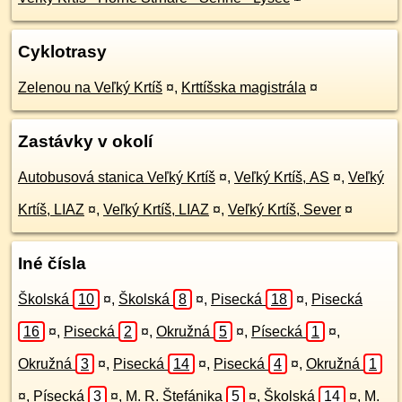
Cyklotrasy
Zelenou na Veľký Krtíš
¤
,
Krttíšska magistrála
¤
Zastávky v okolí
Autobusová stanica Veľký Krtíš
¤
,
Veľký Krtíš, AS
¤
,
Veľký
Krtíš, LIAZ
¤
,
Veľký Krtíš, LIAZ
¤
,
Veľký Krtíš, Sever
¤
Iné čísla
Školská
10
¤
,
Školská
8
¤
,
Pisecká
18
¤
,
Pisecká
16
¤
,
Pisecká
2
¤
,
Okružná
5
¤
,
Písecká
1
¤
,
Okružná
3
¤
,
Pisecká
14
¤
,
Pisecká
4
¤
,
Okružná
1
¤
,
Písecká
3
¤
,
M. R. Štefánika
5
¤
,
Školská
14
¤
,
M.