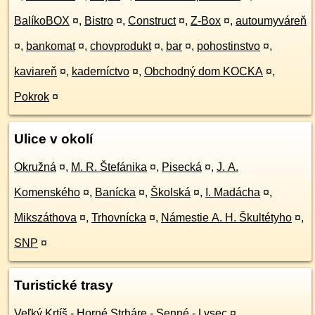
BalíkoBOX
¤
,
Bistro
¤
,
Construct
¤
,
Z-Box
¤
,
autoumyváreň
¤
,
bankomat
¤
,
chovprodukt
¤
,
bar
¤
,
pohostinstvo
¤
,
kaviareň
¤
,
kaderníctvo
¤
,
Obchodný dom KOCKA
¤
,
Pokrok
¤
Ulice v okolí
Okružná
¤
,
M. R. Štefánika
¤
,
Pisecká
¤
,
J. A.
Komenského
¤
,
Banícka
¤
,
Školská
¤
,
I. Madácha
¤
,
Mikszáthova
¤
,
Trhovnícka
¤
,
Námestie A. H. Škultétyho
¤
,
SNP
¤
Turistické trasy
Veľký Krtíš - Horné Strháre - Senné - Lysec
¤