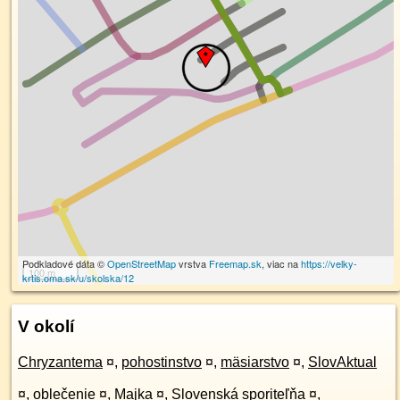
Podkladové dáta ©
OpenStreetMap
vrstva
Freemap.sk
, viac na
https://velky-
100 m
krtis.oma.sk/u/skolska/12
V okolí
Chryzantema
¤
,
pohostinstvo
¤
,
mäsiarstvo
¤
,
SlovAktual
¤
,
oblečenie
¤
,
Majka
¤
,
Slovenská sporiteľňa
¤
,