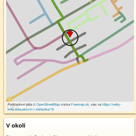
Podkladové dáta ©
OpenStreetMap
vrstva
Freemap.sk
, viac na
https://velky-
100 m
krtis.oma.sk/u/m-r-stefanika/19
V okolí