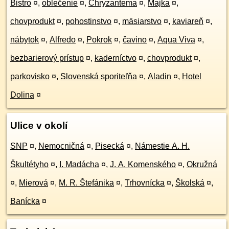
Bistro
¤
,
oblečenie
¤
,
Chryzantema
¤
,
Majka
¤
,
chovprodukt
¤
,
pohostinstvo
¤
,
mäsiarstvo
¤
,
kaviareň
¤
,
nábytok
¤
,
Alfredo
¤
,
Pokrok
¤
,
čavino
¤
,
Aqua Viva
¤
,
bezbarierový prístup
¤
,
kaderníctvo
¤
,
chovprodukt
¤
,
parkovisko
¤
,
Slovenská sporiteľňa
¤
,
Aladin
¤
,
Hotel
Dolina
¤
Ulice v okolí
SNP
¤
,
Nemocničná
¤
,
Pisecká
¤
,
Námestie A. H.
Škultétyho
¤
,
I. Madácha
¤
,
J. A. Komenského
¤
,
Okružná
¤
,
Mierová
¤
,
M. R. Štefánika
¤
,
Trhovnícka
¤
,
Školská
¤
,
Banícka
¤