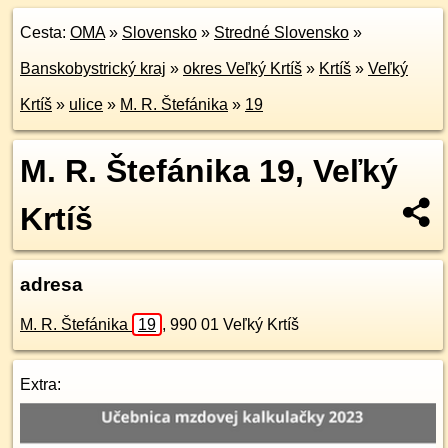
Cesta:
OMA
»
Slovensko
»
Stredné Slovensko
»
Banskobystrický kraj
»
okres Veľký Krtíš
»
Krtíš
»
Veľký
Krtíš
»
ulice
»
M. R. Štefánika
»
19
M. R. Štefánika 19, Veľký
Krtíš
adresa
M. R. Štefánika
19
,
990 01
Veľký Krtíš
Extra: