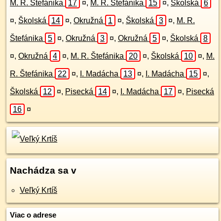
M. R. Štefánika
17
¤
,
M. R. Štefánika
15
¤
,
Školská
6
¤
,
Školská
14
¤
,
Okružná
1
¤
,
Školská
3
¤
,
M. R.
Štefánika
5
¤
,
Okružná
3
¤
,
Okružná
5
¤
,
Školská
8
¤
,
Okružná
4
¤
,
M. R. Štefánika
20
¤
,
Školská
10
¤
,
M.
R. Štefánika
22
¤
,
I. Madácha
13
¤
,
I. Madácha
15
¤
,
Školská
12
¤
,
Pisecká
14
¤
,
I. Madácha
17
¤
,
Pisecká
16
¤
Nachádza sa v
Veľký Krtíš
Viac o adrese