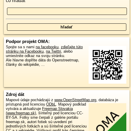
čo hľadať
Podpor projekt OMA:
Spojte sa s nami
na facebooku
,
zdieľajte túto
stránku na Facebooku
,
na Twittri
, alebo
umiestnite odkaz na svoju stránku.
Ale hlavne doplňte dáta do Openstreetmap,
články do wikipédie, ...
Zdroj dát
Mapové údaje pochádzajú z
www.OpenStreetMap.org
, databáza je
prístupná pod licenciou
ODbL
.
Mapový podklad
vytvára a aktualizuje
Freemap Slovakia
(www.freemap.sk)
, šíriteľný pod licenciou CC-
BY-SA. Fotky sme čerpali z galérie portálu
freemap.sk, autori fotiek sú uvedení pri
jednotlivých fotkách a sú šíriteľné pod licenciou
CC a z wikipédie. Výškový profil trás čerpáme