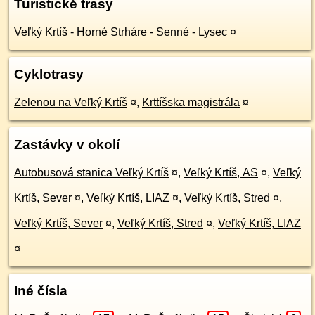
Turistické trasy
Veľký Krtíš - Horné Strháre - Senné - Lysec
¤
Cyklotrasy
Zelenou na Veľký Krtíš
¤
,
Krttíšska magistrála
¤
Zastávky v okolí
Autobusová stanica Veľký Krtíš
¤
,
Veľký Krtíš, AS
¤
,
Veľký
Krtíš, Sever
¤
,
Veľký Krtíš, LIAZ
¤
,
Veľký Krtíš, Stred
¤
,
Veľký Krtíš, Sever
¤
,
Veľký Krtíš, Stred
¤
,
Veľký Krtíš, LIAZ
¤
Iné čísla