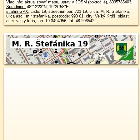
Viac info:
aktualizovať mapu
,
uprav v JOSM (pokročilé)
,
8035785403
,
Súradnice:
48°12'23"N
,
19°20'58"E
stiahni GPX
, cislo: 19, streetnumber: 721 19, ulica: M. R. Štefánika,
ulica asci: m r stefanika, postcode: 990 01, city: Veľký Krtíš, oblast
asci: velky krtis, lon: 19.3494956, lat: 48.2065422,